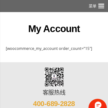
菜单
My Account
[woocommerce_my_account order_count=”15″]
客服热线
400-689-2828